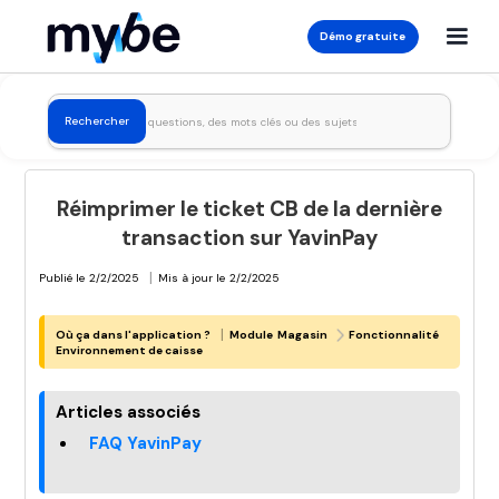
Démo gratuite
Réimprimer le ticket CB de la dernière
transaction sur YavinPay
|
Publié le
2/2/2025
Mis à jour le
2/2/2025
|
Où ça dans l'application ?
Module
Magasin
Fonctionnalité
Environnement de caisse
Articles associés
FAQ YavinPay