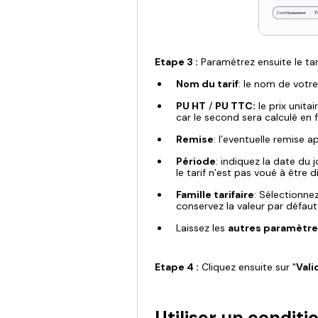
Etape 3 :
Paramétrez ensuite le tar
Nom du tarif
: le nom de votre 
PU HT
/
PU TTC:
le prix unita
car le second sera calculé en 
Remise
: l’eventuelle remise 
Période
: indiquez la date du j
le tarif n’est pas voué à être
Famille tarifaire
: Sélectionnez
conservez la valeur par défaut
Laissez les
autres paramètres
Etape 4 :
Cliquez ensuite sur "
Vali
Utiliser un condit