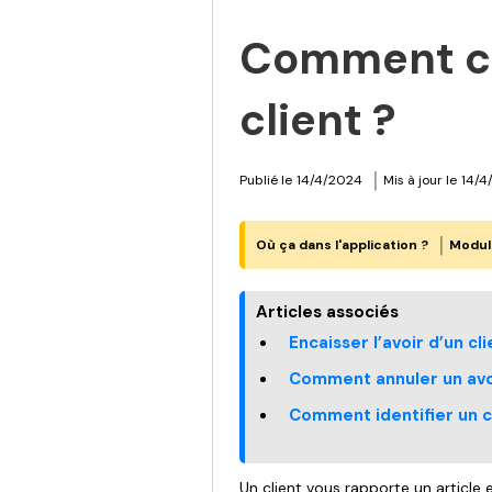
Comment cr
client ?
|
Publié le
14/4/2024
Mis à jour le
14/4
|
Où ça dans l'application ?
Modul
Articles associés
Encaisser l’avoir d’un cli
Comment annuler un avo
Comment identifier un c
Un client vous rapporte un article 