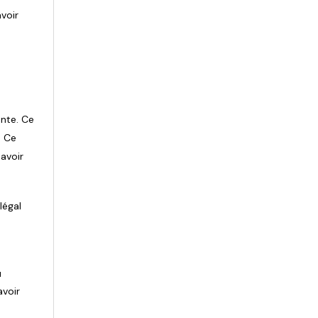
avoir
ente. Ce
. Ce
avoir
légal
u
avoir