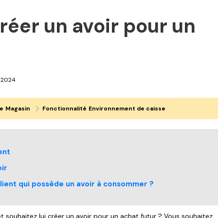
éer un avoir pour un
/2024
e
Magasin
Fonctionnalité
Environnement de caisse
ent
ir
lient qui possède un avoir à consommer ?
et souhaitez lui créer un avoir pour un achat futur ? Vous souhaitez