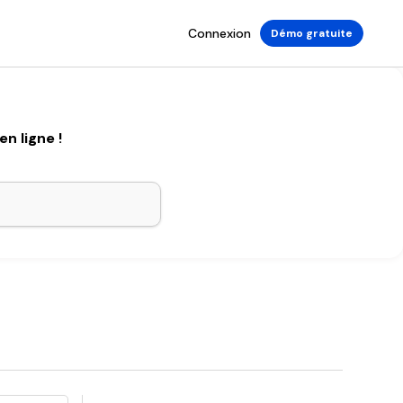
Connexion
Démo gratuite
n ligne !