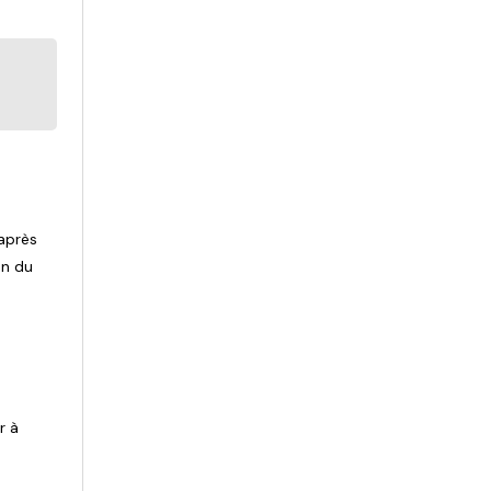
 après
on du
r à