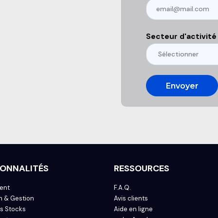
Secteur d'activité
ONNALITÉS
RESSOURCES
ent
F.A.Q.
n & Gestion
Avis clients
s Stocks
Aide en ligne