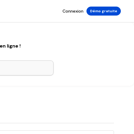
Connexion
Démo gratuite
n ligne !