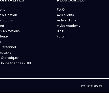
ent
F.A.Q.
n & Gestion
Avis clients
s Stocks
Aide en ligne
ent
mybe Academy
& Animations
Blog
deaux
Forum
e
 Personnel
mptable
 Statistiques
 loi de finances 2018
-
Mentions légales