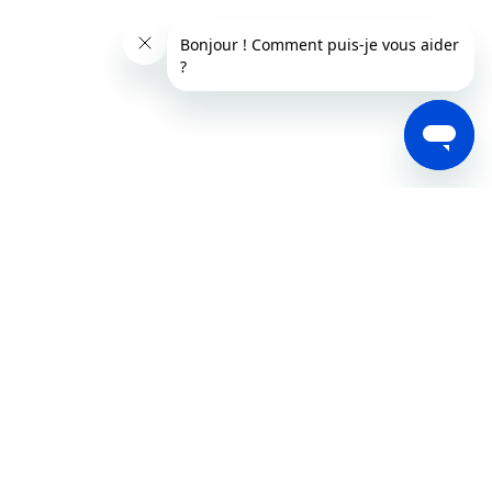
Abel Bardet - Cop or Drop (Poitiers)
Chloé Cauchebrais - Laréla (Caen)
Nathalie Bonel - Alsapan (Molsheim)