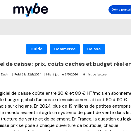
Démo gratui
Guide
Commerce
Caisse
el de caisse : prix, coûts cachés et budget réel 
|
|
|
 Dabin
Publié le
22/1/2024
Mis à jour le
3/5/2026
9 min. de lecture
ogiciel de caisse coûte entre 20 € et 80 € HT/mois en abonnem
 le budget global d'un poste d'encaissement atteint 60 à 110 €
is sur cinq ans. En 2024, plus de 19 millions de petites entrepri
 le monde avaient intégré un système de point de vente dans le
structure de vente et de paiement. En France, la question du logi
aisse prix se pose à chaque ouverture de boutique, chaque