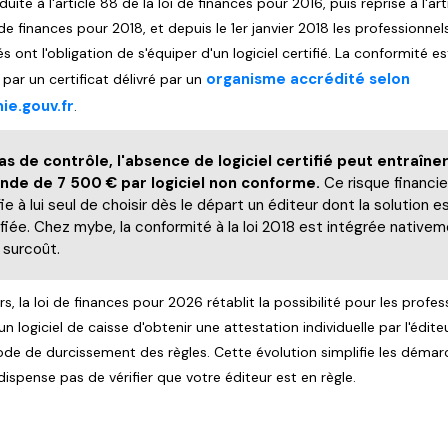
duite à l'article 88 de la loi de finances pour 2016, puis reprise à l'art
 de finances pour 2018, et depuis le 1er janvier 2018 les professionnel
 ont l'obligation de s'équiper d'un logiciel certifié. La conformité es
organisme accrédité selon
par un certificat délivré par un
e.gouv.fr
.
as de contrôle, l'absence de logiciel certifié peut entraîne
de de 7 500 € par logiciel non conforme.
Ce risque financie
fie à lui seul de choisir dès le départ un éditeur dont la solution e
ifiée. Chez mybe, la conformité à la loi 2018 est intégrée nativem
 surcoût.
urs, la loi de finances pour 2026 rétablit la possibilité pour les profe
 un logiciel de caisse d'obtenir une attestation individuelle par l'édite
ode de durcissement des règles. Cette évolution simplifie les démar
dispense pas de vérifier que votre éditeur est en règle.