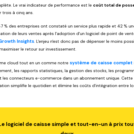
plète. Le vrai indicateur de performance est le
coût total de poss
 trois à cinq ans.
47 % des entreprises ont constaté un service plus rapide et 42 % un
tion de leurs ventes après l'adoption d'un logiciel de point de vent
Growth Insights
. L'enjeu n'est donc pas de dépenser le moins possi
maximiser le retour sur investissement.
système de caisse complet
ème cloud tout en un comme notre
sement, les rapports statistiques, la gestion des stocks, les progra
 et les connecteurs e-commerce dans un abonnement unique. Cette
ation simplifie le quotidien et élimine les coûts d'intégration entre log
Le logiciel de caisse simple et tout-en-un à prix tou
doux