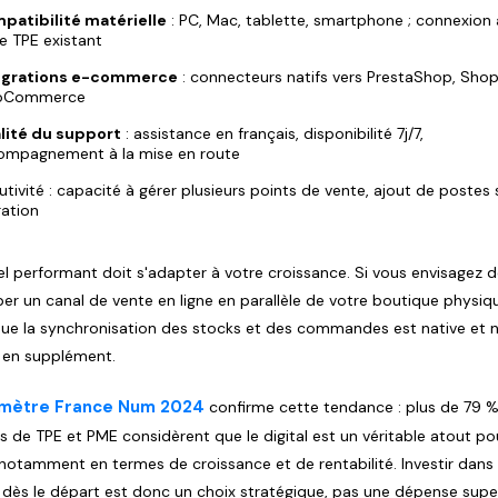
patibilité matérielle
: PC, Mac, tablette, smartphone ; connexion
e TPE existant
égrations e-commerce
: connecteurs natifs vers PrestaShop, Shopi
oCommerce
lité du support
: assistance en français, disponibilité 7j/7,
ompagnement à la mise en route
utivité : capacité à gérer plusieurs points de vente, ajout de postes
ation
iel performant doit s'adapter à votre croissance. Si vous envisagez 
er un canal de vente en ligne en parallèle de votre boutique physiq
 que la synchronisation des stocks et des commandes est native et 
 en supplément.
mètre France Num 2024
confirme cette tendance : plus de 79 
ts de TPE et PME considèrent que le digital est un véritable atout po
, notamment en termes de croissance et de rentabilité. Investir dans 
dès le départ est donc un choix stratégique, pas une dépense super