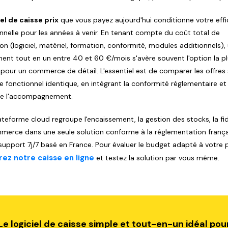
iel de caisse prix
que vous payez aujourd'hui conditionne votre effi
nnelle pour les années à venir. En tenant compte du coût total de
on (logiciel, matériel, formation, conformité, modules additionnels),
nt tout en un entre 40 et 60 €/mois s'avère souvent l'option la p
 pour un commerce de détail. L'essentiel est de comparer les offres 
e fonctionnel identique, en intégrant la conformité réglementaire et 
de l'accompagnement.
ateforme cloud regroupe l'encaissement, la gestion des stocks, la fid
merce dans une seule solution conforme à la réglementation frança
support 7j/7 basé en France. Pour évaluer le budget adapté à votre p
ez notre caisse en ligne
et testez la solution par vous même.
Le logiciel de caisse simple et tout-en-un idéal pou