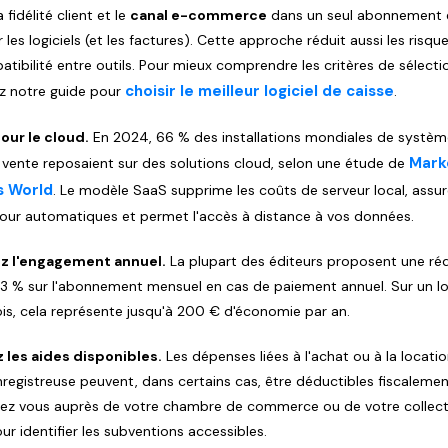
a fidélité client et le
canal e-commerce
dans un seul abonnement 
r les logiciels (et les factures). Cette approche réduit aussi les risqu
atibilité entre outils. Pour mieux comprendre les critères de sélecti
choisir le meilleur logiciel de caisse
z notre guide pour
.
our le cloud.
En 2024, 66 % des installations mondiales de systèm
Mark
 vente reposaient sur des solutions cloud, selon une étude de
s World
. Le modèle SaaS supprime les coûts de serveur local, assur
jour automatiques et permet l'accès à distance à vos données.
z l'engagement annuel.
La plupart des éditeurs proposent une ré
33 % sur l'abonnement mensuel en cas de paiement annuel. Sur un log
s, cela représente jusqu'à 200 € d'économie par an.
 les aides disponibles.
Les dépenses liées à l'achat ou à la locati
nregistreuse peuvent, dans certains cas, être déductibles fiscalemen
ez vous auprès de votre chambre de commerce ou de votre collecti
ur identifier les subventions accessibles.