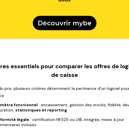
Découvrir mybe
res essentiels pour comparer les offres de log
de caisse
u prix, plusieurs critères déterminent la pertinence d'un logiciel pou
e :
imètre fonctionnel
: encaissement, gestion des stocks, fidélité, dev
uration,
statistiques et reporting
formité légale
: certification NF525 ou LNE intégrée, mises à jour
ementaires incluses