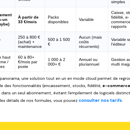
e
simples
Caisse, st
ement
À partir de
Packs
fidélité, e-
n-un
Variable
33 €/mois
disponibles
commerce
mybe)
rapports
250 à 800 €
Aucun (mais
e
500 à 1 500
Variable s
(achat) +
coûts
€
l'éditeur
maintenance
récurrents)
n haut
60 à 80+
1 000 à 2
Annuel ou
Gestion a
me /
€/mois par
000+ €
pluriannuel
multi maga
tes
poste
panorama, une solution tout en un en mode cloud permet de regro
le des fonctionnalités (encaissement, stocks, fidélité,
e-commerc
) dans un seul abonnement, évitant l'empilement de logiciels distinct
consulter nos tarifs
 les détails de nos formules, vous pouvez
.