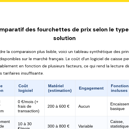
mparatif des fourchettes de prix selon le type
solution
dre la comparaison plus lisible, voici un tableau synthétique des prin
isponibles sur le marché français. Le coût d'un logiciel de caisse pe
ablement en fonction de plusieurs facteurs, ce qui rend la lecture d
es tarifaires insuffisante.
de
Coût
Matériel
Fonction
Engagement
on
logiciel
(estimation)
incluses
l
0 €/mois (+
Encaisse
/
frais de
200 à 600 €
Aucun
basique
um
transaction)
ement
Caisse,
10 à 30
 de
300 à 800 €
Variable
statistiqu
€/mois