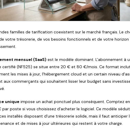
ndes familles de tarification coexistent sur le marché français. Le ch
e votre trésorerie, de vos besoins fonctionnels et de votre horizon
issement.
ement mensuel (SaaS)
est le modèle dominant. L'abonnement à un
e certifié (NF525) se situe entre 20 € et 80 €/mois. Ce format inclu
ment les mises à jour, l'hébergement cloud et un certain niveau d'as
ent aux commerçants qui souhaitent lisser leur budget sans investis
evé.
nce unique
impose un achat ponctuel plus conséquent. Comptez en
 par poste si vous choisissez d'acheter le logiciel. Ce modèle séduit
s installés disposant d'une trésorerie solide, mais il faut anticiper 
enance et de mises à jour ultérieures qui restent à votre charge.